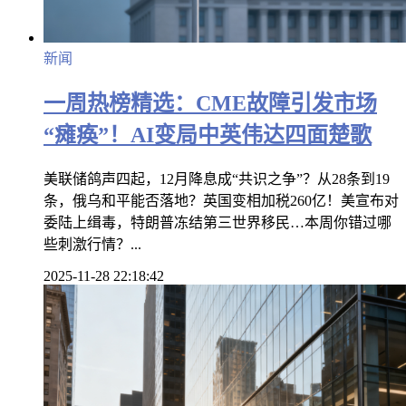
新闻
一周热榜精选：CME故障引发市场
“瘫痪”！AI变局中英伟达四面楚歌
美联储鸽声四起，12月降息成“共识之争”？从28条到19
条，俄乌和平能否落地？英国变相加税260亿！美宣布对
委陆上缉毒，特朗普冻结第三世界移民…本周你错过哪
些刺激行情？...
2025-11-28 22:18:42