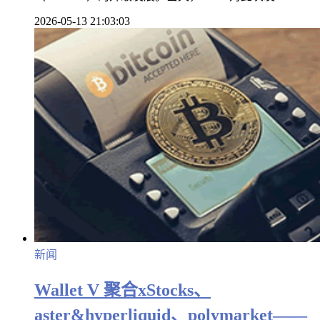
2026-05-13 21:03:03
新闻
Wallet V 聚合xStocks、
aster&hyperliquid、polymarket——