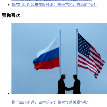
华尔街接连公布美股预测：最低7500，最高8字头！
猜你喜欢
物价高烧不退？白宫暗示：将对食品关税“动刀”