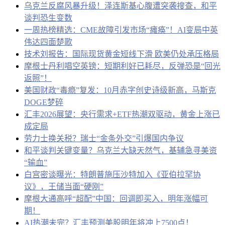
乌克兰反腐风暴升级！泽连斯基心腹遭突袭搜查，和平
谈判恐生变数
一周热榜精选：CME故障引发市场“瘫痪”！AI变局中英
伟达四面楚歌
技术刘报告：国际现货黄金短线下滑 欧美仍处承压格局
摩根士丹利唱空英镑：短期利好已耗尽，反弹恐是“回光
返照”！
美国财政“毒瘾”复发：10月赤字创史诗级新高，马斯克
DOGE梦碎
汇丰2026展望：央行需求+ETF热潮双驱动，黄金上涨已
成定局
劳力士换关税？瑞士“金条外交”引爆国内争议
和平谈判关键变量？乌克兰大缺天然气，基辅急寻美资
“输血”
白宫密谈曝光：特朗普施压沙特加入《亚伯拉罕协
议》，王储当面“硬刚”
摩根大通高呼“超配”中国：回调即买入，明年涨幅可
期！
AI热潮未完？汇丰预测美股明年将冲上7500点！