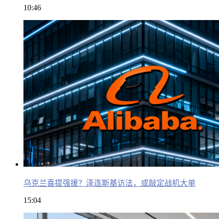
10:46
乌克兰喜提强援？泽连斯基访法，或敲定战机大单
15:04