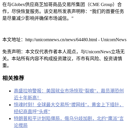
在与Globex供应商芝加哥商品交易所集团（CME Group）合
作，尽快恢复服务。该交易所发表声明称：“我们的首要任务
是尽量减少影响并确保市场诚信。”
本文地址：
http://unicornnews.cn/news/64480.html - UnicornNews
免责声明：本文仅代表作者本人观点，与UnicornNews立场无
关。本站所有内容不构成投资建议，币市有风险、投资请慎
重。
相关推荐
高盛拉响警报：美国就业市场惊现“裂痕”，裁员潮恐创
近十年新高！
惊魂时刻！全球最大交易所“拔网线”，黄金上下插针，
经纪商直呼“头疼”
特朗普和平计划陷僵局，俄乌分歧加剧，北约“鹰派”言
论搅局