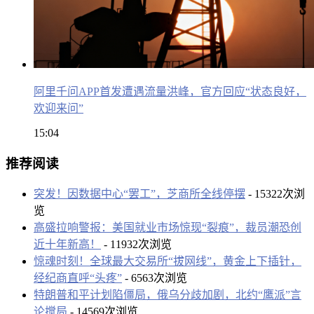
阿里千问APP首发遭遇流量洪峰，官方回应“状态良好，
欢迎来问”
15:04
推荐阅读
突发！因数据中心“罢工”，芝商所全线停摆
- 15322次浏
览
高盛拉响警报：美国就业市场惊现“裂痕”，裁员潮恐创
近十年新高！
- 11932次浏览
惊魂时刻！全球最大交易所“拔网线”，黄金上下插针，
经纪商直呼“头疼”
- 6563次浏览
特朗普和平计划陷僵局，俄乌分歧加剧，北约“鹰派”言
论搅局
- 14569次浏览