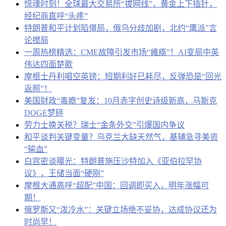
惊魂时刻！全球最大交易所“拔网线”，黄金上下插针，
经纪商直呼“头疼”
特朗普和平计划陷僵局，俄乌分歧加剧，北约“鹰派”言
论搅局
一周热榜精选：CME故障引发市场“瘫痪”！AI变局中英
伟达四面楚歌
摩根士丹利唱空英镑：短期利好已耗尽，反弹恐是“回光
返照”！
美国财政“毒瘾”复发：10月赤字创史诗级新高，马斯克
DOGE梦碎
劳力士换关税？瑞士“金条外交”引爆国内争议
和平谈判关键变量？乌克兰大缺天然气，基辅急寻美资
“输血”
白宫密谈曝光：特朗普施压沙特加入《亚伯拉罕协
议》，王储当面“硬刚”
摩根大通高呼“超配”中国：回调即买入，明年涨幅可
期！
俄罗斯又“泼冷水”：关键立场绝不妥协，达成协议还为
时尚早！