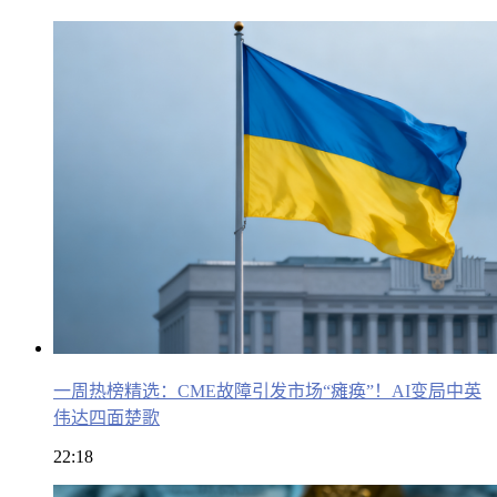
一周热榜精选：CME故障引发市场“瘫痪”！AI变局中英
伟达四面楚歌
22:18