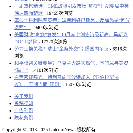
一周热榜精选：CME故障引发市场“瘫痪”！AI变局中英
伟达四面楚歌
- 19465次浏览
摩根士丹利唱空英镑：短期利好已耗尽，反弹恐是“回光
返照”！
- 9409次浏览
美国财政“毒瘾”复发：10月赤字创史诗级新高，马斯克
DOGE梦碎
- 17220次浏览
劳力士换关税？瑞士“金条外交”引爆国内争议
- 6916次
浏览
和平谈判关键变量？乌克兰大缺天然气，基辅急寻美资
“输血”
- 14101次浏览
白宫密谈曝光：特朗普施压沙特加入《亚伯拉罕协
议》，王储当面“硬刚”
- 15070次浏览
关于我们
投稿须知
广告刊例
隐私条例
Copyright © 2013-2025 UnicornNews 版权所有