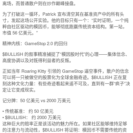
离场，而普通散户则在炒作巅峰接盘。
为了打破这一循环，Patrick 宣布清空其在基准资产中的所有头
寸，发起这场公开实验。他的目标只有一个：
“实时证明，一个纯
粹由社区驱动的模因币，能够彻底跑赢传统资本结构。第一站，
市值 56 亿美元。”
精神内核：GameStop 2.0 的回归
$BULLISH 的叙事精准捕捉了“模因股时代”的心理——集体信念、
高度协调以及对既得利益者的反叛。
正如当年
Roaring Kitty
引领的 GameStop 逼空事件，散户的信念
可以将一只被做空的股票化为全球金融奇迹。$BULLISH 正在复
刻这种
文化力量：有些奇迹看起来遥不可及，直到有一群“疯子”决
定让它变成现实。
记分牌：50 亿美元 vs 2000 万美元
•
传统基准：
约 50 亿美元
•
$BULLISH：
约 2000 万美元
这种巨大的赔率正是该活动的魅力所在。如果社区能够维持足够
的注意力与流动性，$BULLISH 将证明：
模因币
不需要传统的资