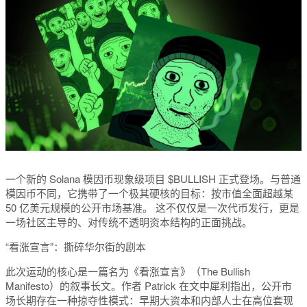
一个新的 Solana
模因币现象级
项目 $BULLISH 正式登场。与普通
模因币
不同，它携带了一个极其硬核的目标：
按市值全面超越某
50 亿美元规模的公开市场基准。
这不仅仅是一次代币发行，更是
一场社区主导的、对传统不透明资本结构的正面挑战。
“看涨宣言”：撕碎华尔街的剧本
此次运动的核心是一篇名为《看涨宣言》（The Bullish
Manifesto）的叙事长文。作者 Patrick 在文中犀利指出，公开市
场长期存在一种掠夺性模式：早期大资本和内部人士在高位套现