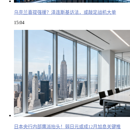
乌克兰喜提强援？泽连斯基访法，或敲定战机大单
15:04
日本央行内部鹰派抬头！弱日元或成12月加息关键推