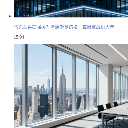
乌克兰喜提强援？泽连斯基访法，或敲定战机大单
15:04