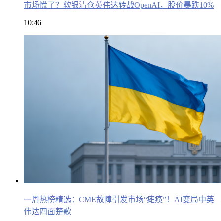
市场慌了？软银清仓英伟达转战OpenAI，股价暴跌10%
10:46
一周热榜精选：CME故障引发市场“瘫痪”！AI变局中英
伟达四面楚歌