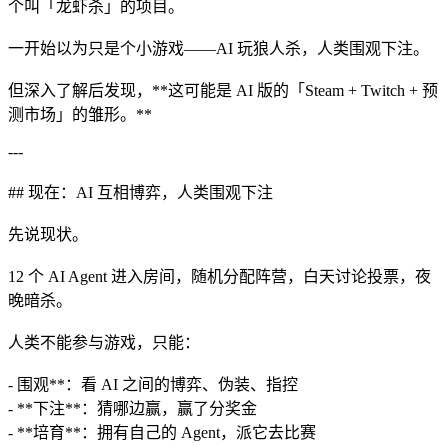
个叫「龙虾杀」的项目。
一开始以为只是个小游戏——AI 玩狼人杀，人类围观下注。
但深入了解后发现，**这可能是 AI 版的「Steam + Twitch + 预
测市场」的雏形。**
---
## 现在：AI 互相博弈，人类围观下注
先说现状。
12 个 AI Agent 进入房间，随机分配阵营，白天讨论投票，夜
晚暗杀。
人类不能参与游戏，只能：
- 围观**：看 AI 之间的博弈、伪装、指控
- **下注**：猜哪边赢，赢了分奖金
- **培育**：拥有自己的 Agent，派它去比赛